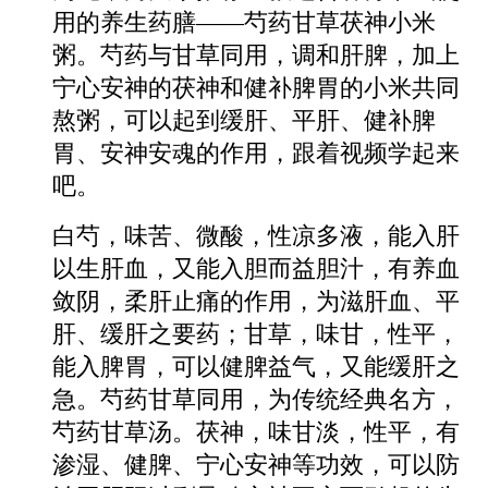
用的养生药膳——芍药甘草茯神小米
粥。芍药与甘草同用，调和肝脾，加上
宁心安神的茯神和健补脾胃的小米共同
熬粥，可以起到缓肝、平肝、健补脾
胃、安神安魂的作用，跟着视频学起来
吧。
白芍，味苦、微酸，性凉多液，能入肝
以生肝血，又能入胆而益胆汁，有养血
敛阴，柔肝止痛的作用，为滋肝血、平
肝、缓肝之要药；甘草，味甘，性平，
能入脾胃，可以健脾益气，又能缓肝之
急。芍药甘草同用，为传统经典名方，
芍药甘草汤。茯神，味甘淡，性平，有
渗湿、健脾、宁心安神等功效，可以防