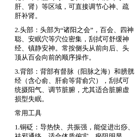
肝、肾）等区域，可直接调节心神、疏
肝补肾。
2.头部：头部为“诸阳之会”，百会、四神
聪、安眠穴等穴位密集，刮拭可舒缓神
经、镇静安神。常按侧头从前向后、头
顶从百会向前的顺序操作。
3.背部：背部有督脉（阳脉之海）和膀胱
经（含心俞、肝俞等背俞穴），刮拭可
统摄阳气、调节脏腑，尤其适合脏腑虚
损型失眠。
常用工具
1.铜砭：导热快、共振强，能促进出痧、
祛邪通络，适合体质偏实、瘀阻明显