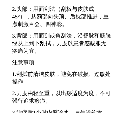
2.头部：用面刮法（刮板与皮肤成
45°），从额部向头顶、后枕部推进，重
点刺激百会、四神聪。
3.背部：用面刮或角刮法，沿督脉和膀胱
经从上到下刮拭，力度以患者感酸胀无
疼痛为宜。
注意事项
1.刮拭前清洁皮肤，避免在破损、过敏处
操作。
2.力度由轻至重，以出痧适度为度，不可
强行追求痧痕。
3.治疗后1小时内避冷水，忌生冷饮食，