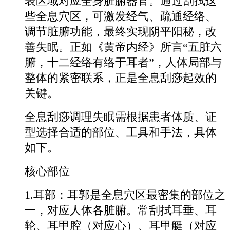
表区域对应全身脏腑器官。通过刮拭这
些全息穴区，可激发经气、疏通经络、
调节脏腑功能，最终实现阴平阳秘，改
善失眠。正如《黄帝内经》所言“五脏六
腑，十二经络有络于耳者”，人体局部与
整体的紧密联系，正是全息刮痧起效的
关键。
全息刮痧调理失眠需根据患者体质、证
型选择合适的部位、工具和手法，具体
如下。
核心部位
1.耳部：耳郭是全息穴区最密集的部位之
一，对应人体各脏腑。常刮拭耳垂、耳
轮、耳甲腔（对应心）、耳甲艇（对应