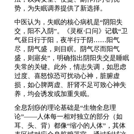
势，为失眠调养提供了新选择。
中医认为，失眠的核心病机是“阴阳失
交，阳不入阴”。《灵枢·口问》记载“卫
气昼日行于阳，夜半行于阴……阳气
尽，阴气盛，则目瞑。阴气尽而阳气
盛，则寤矣”，明确指出阴阳失交是睡眠
失常的关键。此外，情志失调，如思虑
过度、喜怒惊恐可扰动心神，脏腑虚
损，如心脾两虚、肝肾不足可致心神失
养，均会诱发或加重失眠。
全息刮痧的理论基础是“生物全息理
论”——人体每一相对独立的部分（如
耳、头、背）都像“缩小的人体”，其体